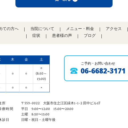
めての方へ
当院について
メニュー・料金
アクセス
症状
患者様の声
ブログ
水
木
金
土
ご予約・お問い合わせ
○
06-6682-3171
○
○
○
(8:30～
13:00)
○
○
○
×
住所
〒559-0022
大阪市住之江区緑木1-1-2 田中ビル1F
診療時間
平日 9:00〜12:00 15:00〜20:00
土曜 8:30〜13:00
休診日
日曜・祝日・土曜午後