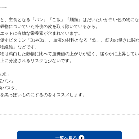
……。
と、主食となる『パン』『ご飯』『麺類』はだいたいが白い色の物にな
穀物についていた外側の皮を取り除いているから。
エットに有効な栄養素が含まれています。
促すビタミン「B1やB2」、血液の材料となる「鉄」、筋肉の働きに関
物繊維」などです。
物は精白した穀物に比べて血糖値の上がりが遅く、緩やかに上昇してい
上に分泌されるリスクも少ないです。
玄米」
麦パン」
粉パスタ」
を黒っぽいものにするのをオススメします。
一覧へ戻る