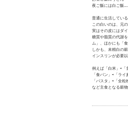
夜ご飯には白ご飯…
普通に生活している
この白いのは、元の
実はその皮にはダイ
糖質や脂質の代謝を
ム」、ほかにも「食
しかも、未精白の穀
インスリンが必要以
例えば「白米」⇨「
「食パン」⇨「ライ
「パスタ」⇨「全粒
など主食となる穀物