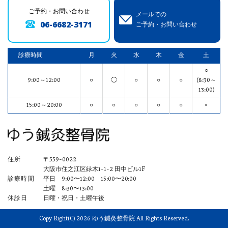
ご予約・お問い合わせ
メールでの
06-6682-3171
ご予約・お問い合わせ
診療時間
月
火
水
木
金
土
○
9:00～12:00
○
◯
○
○
○
(8:30～
13:00)
15:00～20:00
○
○
○
○
○
×
住所
〒559-0022
大阪市住之江区緑木1-1-2 田中ビル1F
診療時間
平日 9:00〜12:00 15:00〜20:00
土曜 8:30〜13:00
休診日
日曜・祝日・土曜午後
Copy Right(C) 2026 ゆう鍼灸整骨院 All Rights Reserved.