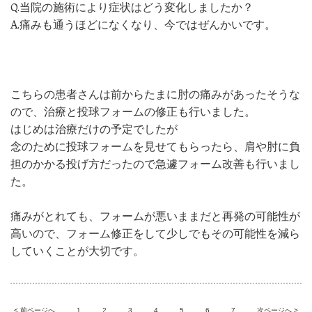
Q.当院の施術により症状はどう変化しましたか？
A.痛みも通うほどになくなり、今ではぜんかいです。
こちらの患者さんは前からたまに肘の痛みがあったそうな
ので、治療と投球フォームの修正も行いました。
はじめは治療だけの予定でしたが
念のために投球フォームを見せてもらったら、肩や肘に負
担のかかる投げ方だったので急遽フォーム改善も行いまし
た。
痛みがとれても、フォームが悪いままだと再発の可能性が
高いので、フォーム修正をして少しでもその可能性を減ら
していくことが大切です。
< 前ページへ
1
2
3
4
5
6
7
次ページへ >